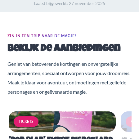
Laatst bijgewerkt:
27 november 2025
ZIN IN EEN TRIP NAAR DE MAGIE?
Bekijk de aanbiedingen
Geniet van betoverende kortingen en onvergetelijke
arrangementen, speciaal ontworpen voor jouw droomreis.
Maak je klaar voor avontuur, ontmoetingen met geliefde
personages en ongeëvenaarde magie.
TICKETS
VERB