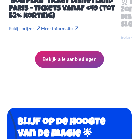
'Bon Plan' ticket Disneyland
⏰ Mis
Paris - tickets vanaf €49 (tot
Zome
52% korting)
Disn
slech
Bekijk prijzen
Meer informatie
Bekijk pr
Bekijk alle aanbiedingen
Blijf op de hoogte
van de magie 🌟