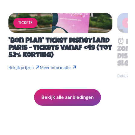
TICKETS
VERB
'Bon Plan' ticket Disneyland
⏰ Mis
Paris - tickets vanaf €49 (tot
Zome
52% korting)
Disn
slech
Bekijk prijzen
Meer informatie
Bekijk pr
Bekijk alle aanbiedingen