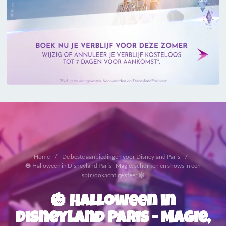
Home
De beste aanbiedingen voor Disneyland Paris
🎃 Halloween in Disneyland Paris - Magie, schurken en shows in een
sp(r)ookachtige sfeer 🕸️
🎃 Halloween in
Disneyland Paris - Magie,