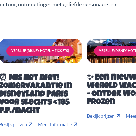
vontuur, ontmoetingen met geliefde personages en
VERBLIJF (DISNEY HOTEL + TICKETS)
VERBLIJF (DISNEY HOTE
✨ Een nieu
⏰ Mis het niet!
wereld wac
Zomervakantie in
- Ontdek Wo
Disneyland Paris
Frozen
voor slechts €185
p.p./nacht
Bekijk prijzen
Meer
Bekijk prijzen
Meer informatie