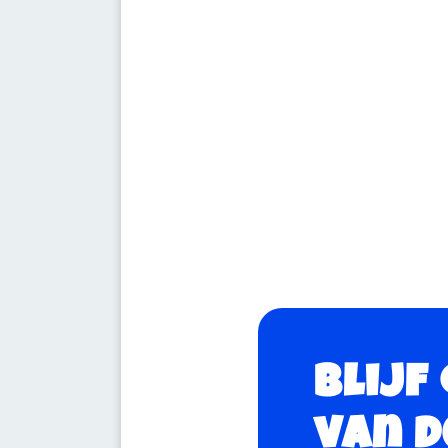
Blijf
van d