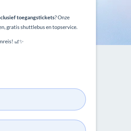
? Onze
nclusief toegangstickets
en, gratis shuttlebus en topservice.
mreis! 🎢✨