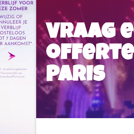
Vraag e
offerte
Paris