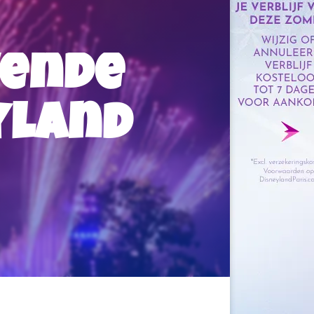
vende
yland