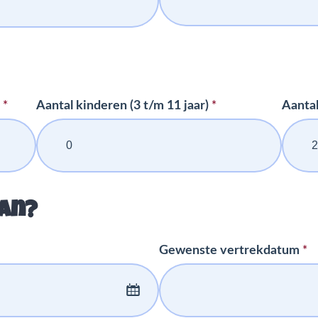
*
*
)
Aantal kinderen (3 t/m 11 jaar)
Aantal
aan?
*
Gewenste vertrekdatum