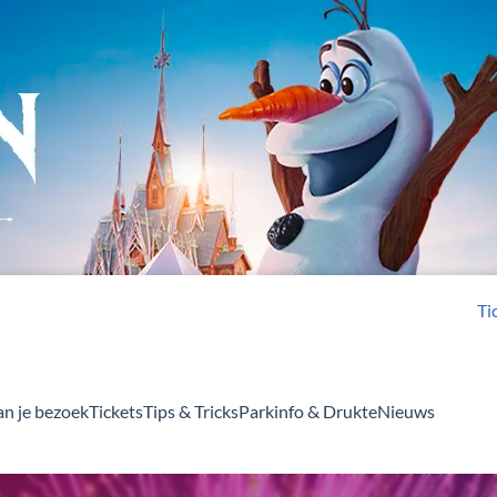
Ti
an je bezoek
Tickets
Tips & Tricks
Parkinfo & Drukte
Nieuws