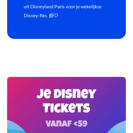
uit Disneyland Paris voor je wekelijkse
Disney-fiks. 📰🐭