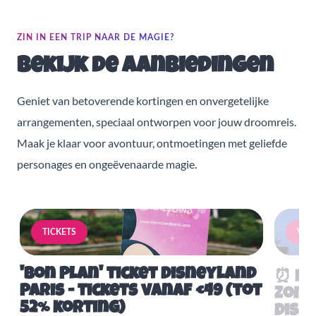
ZIN IN EEN TRIP NAAR DE MAGIE?
Bekijk de aanbiedingen
Geniet van betoverende kortingen en onvergetelijke
arrangementen, speciaal ontworpen voor jouw droomreis.
Maak je klaar voor avontuur, ontmoetingen met geliefde
personages en ongeëvenaarde magie.
TICKETS
VERB
'Bon Plan' ticket Disneyland
⏰ Mis
Paris - tickets vanaf €49 (tot
Zome
52% korting)
Disn