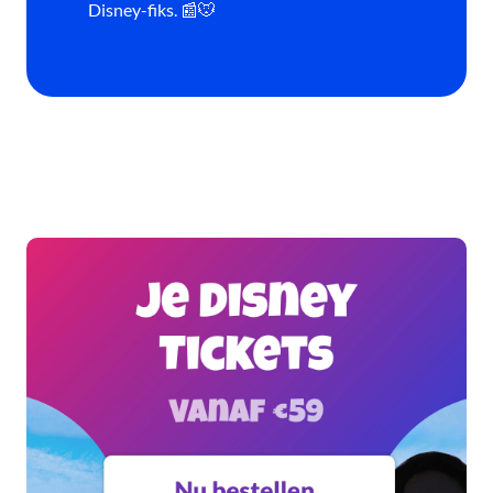
Disney-fiks. 📰🐭