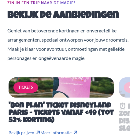
ZIN IN EEN TRIP NAAR DE MAGIE?
Bekijk de aanbiedingen
Geniet van betoverende kortingen en onvergetelijke
arrangementen, speciaal ontworpen voor jouw droomreis.
Maak je klaar voor avontuur, ontmoetingen met geliefde
personages en ongeëvenaarde magie.
TICKETS
VERB
'Bon Plan' ticket Disneyland
⏰ Mis
Paris - tickets vanaf €49 (tot
Zome
52% korting)
Disn
slech
Bekijk prijzen
Meer informatie