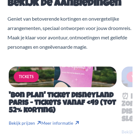
Bekijk de aanbiedingen
Geniet van betoverende kortingen en onvergetelijke
arrangementen, speciaal ontworpen voor jouw droomreis.
Maak je klaar voor avontuur, ontmoetingen met geliefde
personages en ongeëvenaarde magie.
TICKETS
VERB
'Bon Plan' ticket Disneyland
⏰ Mis
Paris - tickets vanaf €49 (tot
Zome
52% korting)
Disn
slech
Bekijk prijzen
Meer informatie
Bekijk pr