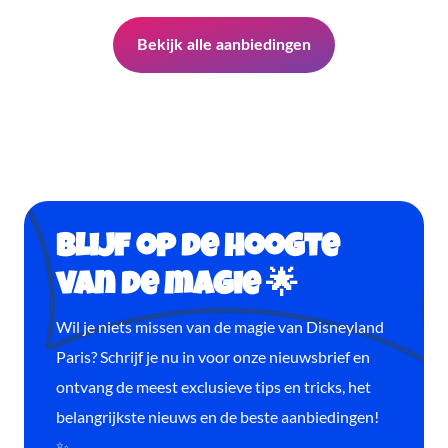
Bekijk alle aanbiedingen
Blijf op de hoogte
van de magie 🌟
Wil je niets missen van de magie van Disneyland
Paris? Schrijf je nu in voor onze nieuwsbrief en
ontvang de meest exclusieve tips en tricks, het
belangrijkste nieuws en de beste aanbiedingen!
✨