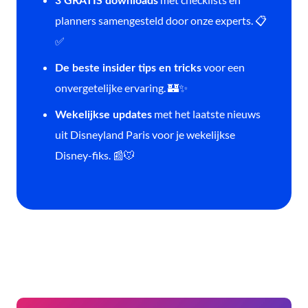
3 GRATIS downloads
planners samengesteld door onze experts. 📋
✅
voor een
De beste insider tips en tricks
onvergetelijke ervaring. 🏰✨
met het laatste nieuws
Wekelijkse updates
uit Disneyland Paris voor je wekelijkse
Disney-fiks. 📰🐭