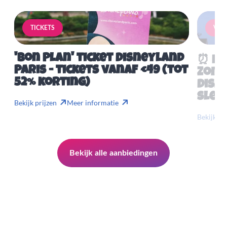
TICKETS
VERB
'Bon Plan' ticket Disneyland
⏰ Mis
Paris - tickets vanaf €49 (tot
Zome
52% korting)
Disn
slech
Bekijk prijzen
Meer informatie
Bekijk pr
Bekijk alle aanbiedingen