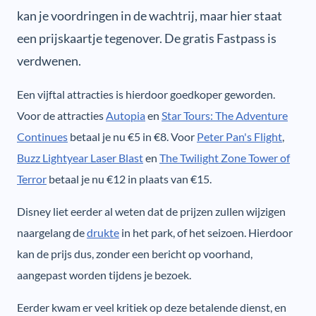
kan je voordringen in de wachtrij, maar hier staat
een prijskaartje tegenover. De gratis Fastpass is
verdwenen.
Een vijftal attracties is hierdoor goedkoper geworden.
Voor de attracties
Autopia
en
Star Tours: The Adventure
Continues
betaal je nu €5 in €8. Voor
Peter Pan's Flight
,
Buzz Lightyear Laser Blast
en
The Twilight Zone Tower of
Terror
betaal je nu €12 in plaats van €15.
Disney liet eerder al weten dat de prijzen zullen wijzigen
naargelang de
drukte
in het park, of het seizoen. Hierdoor
kan de prijs dus, zonder een bericht op voorhand,
aangepast worden tijdens je bezoek.
Eerder kwam er veel kritiek op deze betalende dienst, en