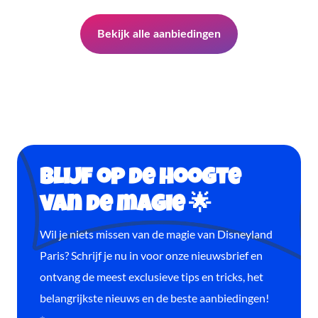
Bekijk alle aanbiedingen
Blijf op de hoogte
van de magie 🌟
Wil je niets missen van de magie van Disneyland
Paris? Schrijf je nu in voor onze nieuwsbrief en
ontvang de meest exclusieve tips en tricks, het
belangrijkste nieuws en de beste aanbiedingen!