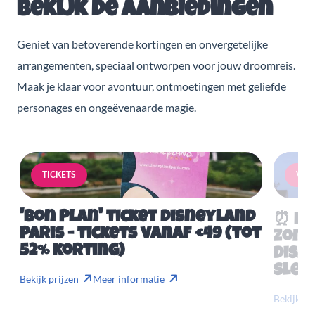
Bekijk de aanbiedingen
Geniet van betoverende kortingen en onvergetelijke
arrangementen, speciaal ontworpen voor jouw droomreis.
Maak je klaar voor avontuur, ontmoetingen met geliefde
personages en ongeëvenaarde magie.
TICKETS
VERB
'Bon Plan' ticket Disneyland
⏰ Mis
Paris - tickets vanaf €49 (tot
Zome
52% korting)
Disn
slech
Bekijk prijzen
Meer informatie
Bekijk pr