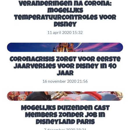
Veranderingen na Corona:
mogelijks
temperatuurcontroles voor
Disney
11 april 2020 15:32
Coronacrisis zorgt voor eerste
jaarverlies voor Disney in 40
jaar
16 november 2020 21:56
Mogelijks duizenden Cast
Members zonder job in
Disneyland Paris
7 december 2020 23:21