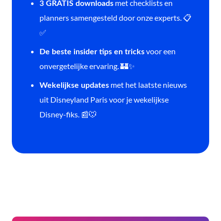
met checklists en
3 GRATIS downloads
planners samengesteld door onze experts. 📋
✅
voor een
De beste insider tips en tricks
onvergetelijke ervaring. 🏰✨
met het laatste nieuws
Wekelijkse updates
uit Disneyland Paris voor je wekelijkse
Disney-fiks. 📰🐭