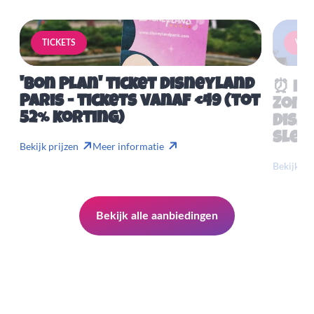
TICKETS
VERB
'Bon Plan' ticket Disneyland
⏰ Mis
Paris - tickets vanaf €49 (tot
Zome
52% korting)
Disn
slech
Bekijk prijzen
Meer informatie
Bekijk pr
Bekijk alle aanbiedingen