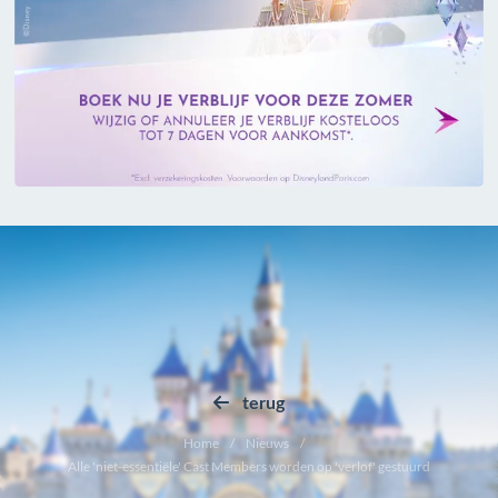
terug
Home
Nieuws
Alle 'niet-essentiële' Cast Members worden op 'verlof' gestuurd