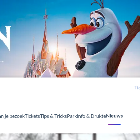
Ti
an je bezoek
Tickets
Tips & Tricks
Parkinfo & Drukte
Nieuws