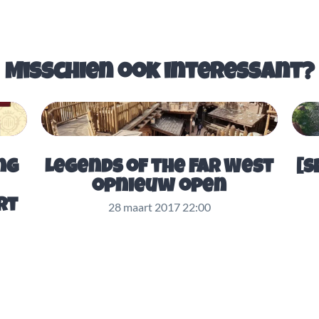
Misschien ook interessant?
ng
Legends of the Far West
[s
opnieuw open
rt
28 maart 2017 22:00