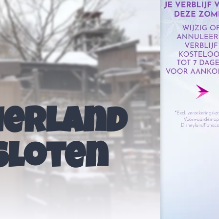
ierland
sloten