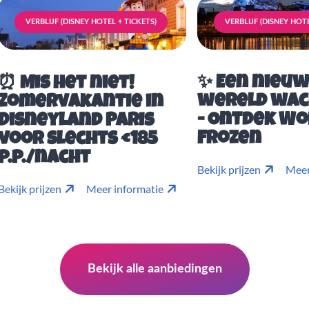
VERBLIJF (DISNEY HOTEL + TICKETS)
VERBLIJF (DISNEY HOTE
✨ Een nieu
⏰ Mis het niet!
wereld wac
Zomervakantie in
- Ontdek Wo
Disneyland Paris
Frozen
voor slechts €185
p.p./nacht
Bekijk prijzen
Meer
Bekijk prijzen
Meer informatie
Bekijk alle aanbiedingen