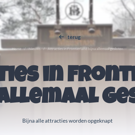
terug
Home
Nieuws
Attracties in Frontierland bijna allemaal gesloten
ties in Front
 allemaal ge
Bijna alle attracties worden opgeknapt