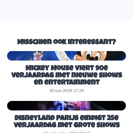
Misschien ook interessant?
Mickey Mouse viert 90e
verjaardag met nieuwe shows
en entertainment
30 mei 2018 17:28
Disneyland Parijs eindigt 25e
verjaardag met grote shows