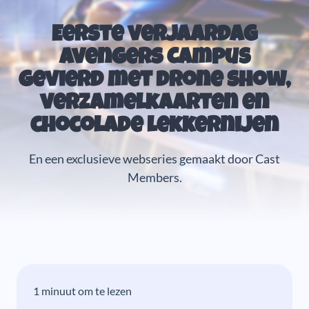
Eerste verjaardag
Avengers Campus
gevierd met drone show,
verzamelkaarten en
chocolade lekkernijen
En een exclusieve webseries gemaakt door Cast
Members.
1 minuut om te lezen