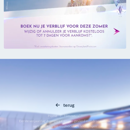
terug
Home
Nieuws
Eerste verjaardag Avengers Campus gevierd met drone show,
verzamelkaarten en chocolade lekkernijen