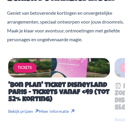
Geniet van betoverende kortingen en onvergetelijke
arrangementen, speciaal ontworpen voor jouw droomreis.
Maak je klaar voor avontuur, ontmoetingen met geliefde
personages en ongeëvenaarde magie.
TICKETS
VERB
'Bon Plan' ticket Disneyland
⏰ Mis
Paris - tickets vanaf €49 (tot
Zome
52% korting)
Disn
slech
Bekijk prijzen
Meer informatie
Bekijk pr