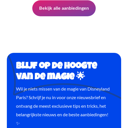
Bekijk alle aanbiedingen
Blijf op de hoogte
van de magie 🌟
Wil je niets missen van de magie van Disneyland
Paris? Schrijf je nu in voor onze nieuwsbrief en
ontvang de meest exclusieve tips en tricks, het
belangrijkste nieuws en de beste aanbiedingen!
✨