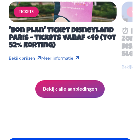
TICKETS
VERB
'Bon Plan' ticket Disneyland
⏰ Mis
Paris - tickets vanaf €49 (tot
Zome
52% korting)
Disn
slech
Bekijk prijzen
Meer informatie
Bekijk pr
Bekijk alle aanbiedingen