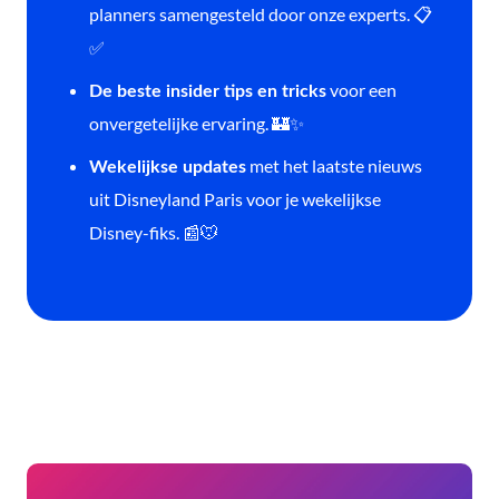
planners samengesteld door onze experts. 📋
✅
voor een
De beste insider tips en tricks
onvergetelijke ervaring. 🏰✨
met het laatste nieuws
Wekelijkse updates
uit Disneyland Paris voor je wekelijkse
Disney-fiks. 📰🐭