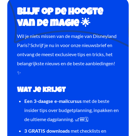
Blijf op de hoogte
van de magie 🌟
Wil je niets missen van de magie van Disneyland
Paris? Schrijf je nu in voor onze nieuwsbrief en
ontvang de meest exclusieve tips en tricks, het
belangrijkste nieuws en de beste aanbiedingen!
✨
Wat je krijgt
met de beste
Een 3-daagse e-mailcursus
insider tips over budgetplanning, inpakken en
de ultieme dagplanning. 🎢🎒🗓️
met checklists en
3 GRATIS downloads