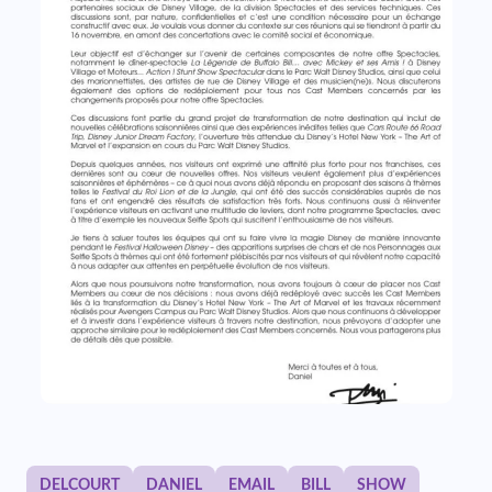
DELCOURT
DANIEL
EMAIL
BILL
SHOW