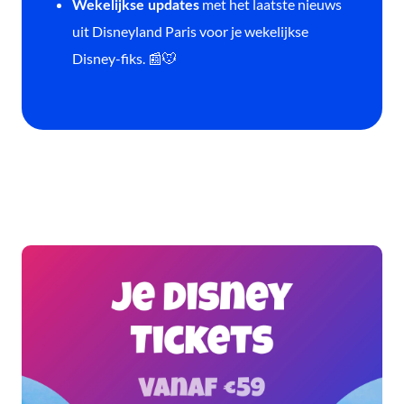
met het laatste nieuws
Wekelijkse updates
uit Disneyland Paris voor je wekelijkse
Disney-fiks. 📰🐭