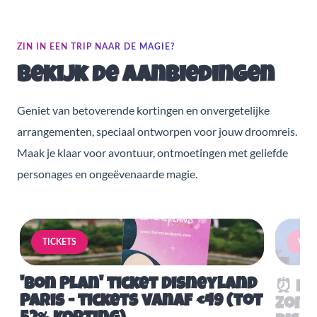
ZIN IN EEN TRIP NAAR DE MAGIE?
Bekijk de aanbiedingen
Geniet van betoverende kortingen en onvergetelijke
arrangementen, speciaal ontworpen voor jouw droomreis.
Maak je klaar voor avontuur, ontmoetingen met geliefde
personages en ongeëvenaarde magie.
TICKETS
VERB
'Bon Plan' ticket Disneyland
⏰ Mis
Paris - tickets vanaf €49 (tot
Zome