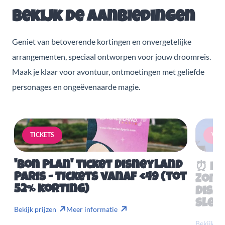
Bekijk de aanbiedingen
Geniet van betoverende kortingen en onvergetelijke
arrangementen, speciaal ontworpen voor jouw droomreis.
Maak je klaar voor avontuur, ontmoetingen met geliefde
personages en ongeëvenaarde magie.
TICKETS
VERB
'Bon Plan' ticket Disneyland
⏰ Mis
Paris - tickets vanaf €49 (tot
Zome
52% korting)
Disn
slech
Bekijk prijzen
Meer informatie
Bekijk pr