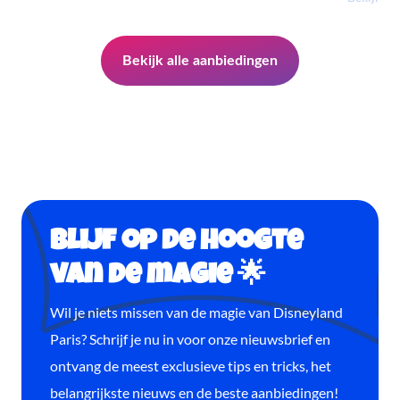
Bekijk alle aanbiedingen
Blijf op de hoogte
van de magie 🌟
Wil je niets missen van de magie van Disneyland
Paris? Schrijf je nu in voor onze nieuwsbrief en
ontvang de meest exclusieve tips en tricks, het
belangrijkste nieuws en de beste aanbiedingen!