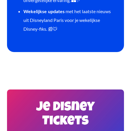
onvergetelijke ervaring. 🏰✨
met het laatste nieuws
Wekelijkse updates
uit Disneyland Paris voor je wekelijkse
Disney-fiks. 📰🐭