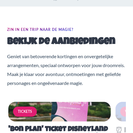
ZIN IN EEN TRIP NAAR DE MAGIE?
Bekijk de aanbiedingen
Geniet van betoverende kortingen en onvergetelijke
arrangementen, speciaal ontworpen voor jouw droomreis.
Maak je klaar voor avontuur, ontmoetingen met geliefde
personages en ongeëvenaarde magie.
TICKETS
VERB
'Bon Plan' ticket Disneyland
⏰ Mis