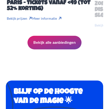
Paris - tickets vanaf €49 (tot
Zome
52% korting)
Disn
slech
Bekijk prijzen
Meer informatie
Bekijk pr
Bekijk alle aanbiedingen
Blijf op de hoogte
van de magie 🌟