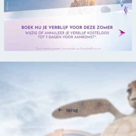
terug
Home
Nieuws
🐢 Crush's Coaster sluit bijna een jaar: de meest ingrijpende renovatie in 20
jaar