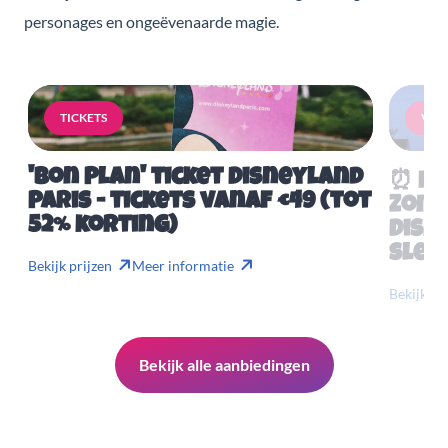
personages en ongeëvenaarde magie.
TICKETS
VERB
'Bon Plan' ticket Disneyland
⏰ Mis
Paris - tickets vanaf €49 (tot
Zome
52% korting)
Disn
slech
Bekijk prijzen
Meer informatie
Bekijk pr
Bekijk alle aanbiedingen