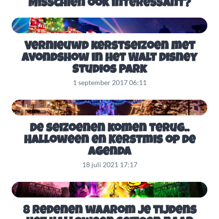
Misschien ook interessant?
Vernieuwd kerstseizoen met
avondshow in het Walt Disney
Studios Park
1 september 2017 06:11
De seizoenen komen terug..
Halloween en Kerstmis op de
agenda
18 juli 2021 17:17
8 redenen waarom je tijdens