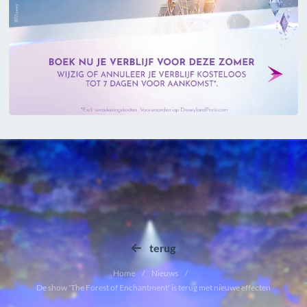
terug
Home
Nieuws
De show 'The Forest of Enchantment' is terug met nieuwe effecten