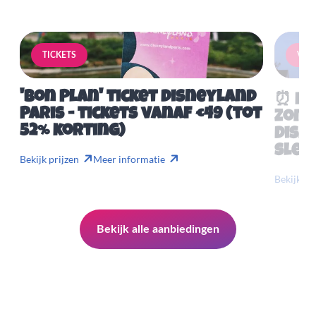
TICKETS
VERB
'Bon Plan' ticket Disneyland
⏰ Mis
Paris - tickets vanaf €49 (tot
Zome
52% korting)
Disn
slech
Bekijk prijzen
Meer informatie
Bekijk pr
Bekijk alle aanbiedingen