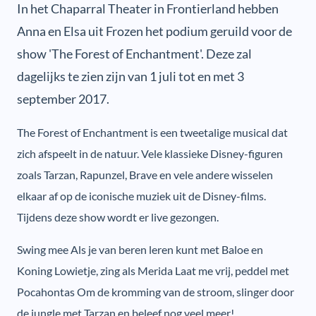
In het Chaparral Theater in Frontierland hebben
Anna en Elsa uit Frozen het podium geruild voor de
show 'The Forest of Enchantment'. Deze zal
dagelijks te zien zijn van 1 juli tot en met 3
september 2017.
The Forest of Enchantment is een tweetalige musical dat
zich afspeelt in de natuur. Vele klassieke Disney-figuren
zoals Tarzan, Rapunzel, Brave en vele andere wisselen
elkaar af op de iconische muziek uit de Disney-films.
Tijdens deze show wordt er live gezongen.
Swing mee
Als je van beren leren kunt
met Baloe en
Koning Lowietje, zing als Merida
Laat me vrij
, peddel met
Pocahontas
Om de kromming van de stroom
, slinger door
de jungle met Tarzan en beleef nog veel meer!