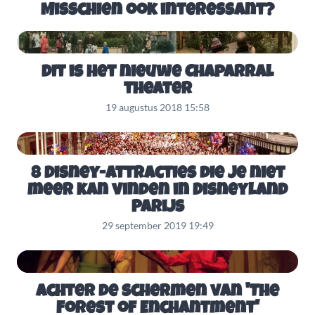
Misschien ook interessant?
Dit is het nieuwe Chaparral
theater
19 augustus 2018 15:58
8 Disney-attracties die je niet
meer kan vinden in Disneyland
Parijs
29 september 2019 19:49
Achter de schermen van 'The
Forest of Enchantment'