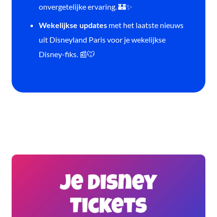
onvergetelijke ervaring. 🏰✨
met het laatste nieuws
Wekelijkse updates
uit Disneyland Paris voor je wekelijkse
Disney-fiks. 📰🐭