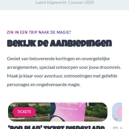
Laatst bijgewerkt:
5 januari 2020
ZIN IN EEN TRIP NAAR DE MAGIE?
Bekijk de aanbiedingen
Geniet van betoverende kortingen en onvergetelijke
arrangementen, speciaal ontworpen voor jouw droomreis.
Maak je klaar voor avontuur, ontmoetingen met geliefde
personages en ongeëvenaarde magie.
TICKETS
VERB