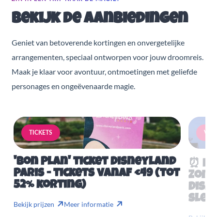
Bekijk de aanbiedingen
Geniet van betoverende kortingen en onvergetelijke
arrangementen, speciaal ontworpen voor jouw droomreis.
Maak je klaar voor avontuur, ontmoetingen met geliefde
personages en ongeëvenaarde magie.
TICKETS
VERB
'Bon Plan' ticket Disneyland
⏰ Mis
Paris - tickets vanaf €49 (tot
Zome
52% korting)
Disn
slech
Bekijk prijzen
Meer informatie