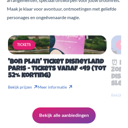
arrangementen, speciaal ontworpen voor jouw droomreis.
Maak je klaar voor avontuur, ontmoetingen met geliefde
personages en ongeëvenaarde magie.
TICKETS
VERB
'Bon Plan' ticket Disneyland
⏰ Mis
Paris - tickets vanaf €49 (tot
Zome
52% korting)
Disn
slech
Bekijk prijzen
Meer informatie
Bekijk pr
Bekijk alle aanbiedingen