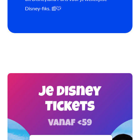
Disney-fiks. 📰🐭