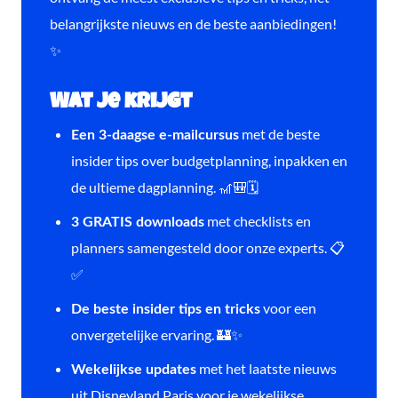
belangrijkste nieuws en de beste aanbiedingen!
✨
Wat je krijgt
met de beste
Een 3-daagse e-mailcursus
insider tips over budgetplanning, inpakken en
de ultieme dagplanning. 🎢🎒🗓️
met checklists en
3 GRATIS downloads
planners samengesteld door onze experts. 📋
✅
voor een
De beste insider tips en tricks
onvergetelijke ervaring. 🏰✨
met het laatste nieuws
Wekelijkse updates
uit Disneyland Paris voor je wekelijkse