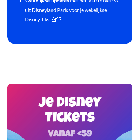
met het laatste nieuws
Wekelijkse updates
uit Disneyland Paris voor je wekelijkse
Disney-fiks. 📰🐭