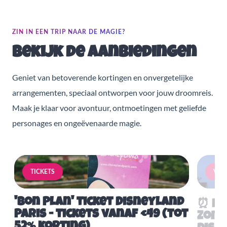
ZIN IN EEN TRIP NAAR DE MAGIE?
Bekijk de aanbiedingen
Geniet van betoverende kortingen en onvergetelijke
arrangementen, speciaal ontworpen voor jouw droomreis.
Maak je klaar voor avontuur, ontmoetingen met geliefde
personages en ongeëvenaarde magie.
TICKETS
VERB
'Bon Plan' ticket Disneyland
⏰ Mis
Paris - tickets vanaf €49 (tot
Zome