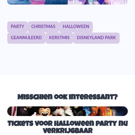
PARTY
CHRISTMAS
HALLOWEEN
GEANNULEERD
KERSTMIS
DISNEYLAND PARK
Misschien ook interessant?
Tickets voor Halloween party nu
verkrijgbaar