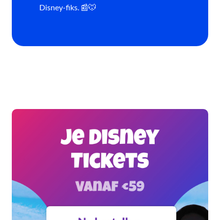
Disney-fiks. 📰🐭