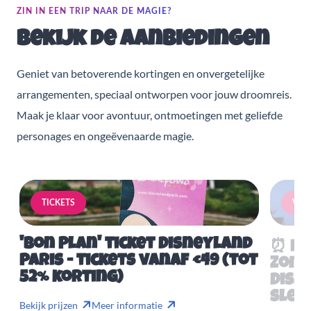
ZIN IN EEN TRIP NAAR DE MAGIE?
Bekijk de aanbiedingen
Geniet van betoverende kortingen en onvergetelijke
arrangementen, speciaal ontworpen voor jouw droomreis.
Maak je klaar voor avontuur, ontmoetingen met geliefde
personages en ongeëvenaarde magie.
TICKETS
VERB
'Bon Plan' ticket Disneyland
⏰ Mis
Paris - tickets vanaf €49 (tot
Zome
52% korting)
Disn
slech
Bekijk prijzen
Meer informatie