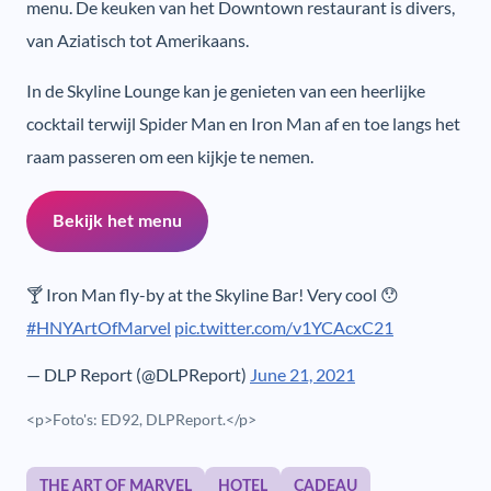
menu. De keuken van het Downtown restaurant is divers,
van Aziatisch tot Amerikaans.
In de Skyline Lounge kan je genieten van een heerlijke
cocktail terwijl Spider Man en Iron Man af en toe langs het
raam passeren om een kijkje te nemen.
Bekijk het menu
🍸 Iron Man fly-by at the Skyline Bar! Very cool 😯
#HNYArtOfMarvel
pic.twitter.com/v1YCAcxC21
— DLP Report (@DLPReport)
June 21, 2021
<p>Foto's: ED92, DLPReport.</p>
THE ART OF MARVEL
HOTEL
CADEAU