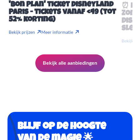
'Bon Plan' ticket Disneyland
⏰ Mis
Paris - tickets vanaf €49 (tot
Zome
52% korting)
Disn
slech
Bekijk prijzen
Meer informatie
Bekijk pr
Bekijk alle aanbiedingen
Blijf op de hoogte
van de magie 🌟