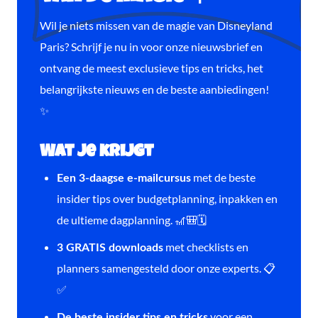
Wil je niets missen van de magie van Disneyland
Paris? Schrijf je nu in voor onze nieuwsbrief en
ontvang de meest exclusieve tips en tricks, het
belangrijkste nieuws en de beste aanbiedingen!
✨
Wat je krijgt
met de beste
Een 3-daagse e-mailcursus
insider tips over budgetplanning, inpakken en
de ultieme dagplanning. 🎢🎒🗓️
met checklists en
3 GRATIS downloads
planners samengesteld door onze experts. 📋
✅
voor een
De beste insider tips en tricks