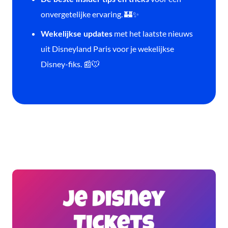
onvergetelijke ervaring. 🏰✨
met het laatste nieuws
Wekelijkse updates
uit Disneyland Paris voor je wekelijkse
Disney-fiks. 📰🐭