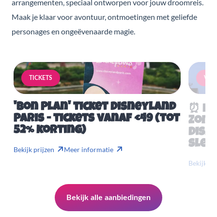
arrangementen, speciaal ontworpen voor jouw droomreis.
Maak je klaar voor avontuur, ontmoetingen met geliefde
personages en ongeëvenaarde magie.
TICKETS
VERB
'Bon Plan' ticket Disneyland
⏰ Mis
Paris - tickets vanaf €49 (tot
Zome
52% korting)
Disn
slech
Bekijk prijzen
Meer informatie
Bekijk pr
Bekijk alle aanbiedingen