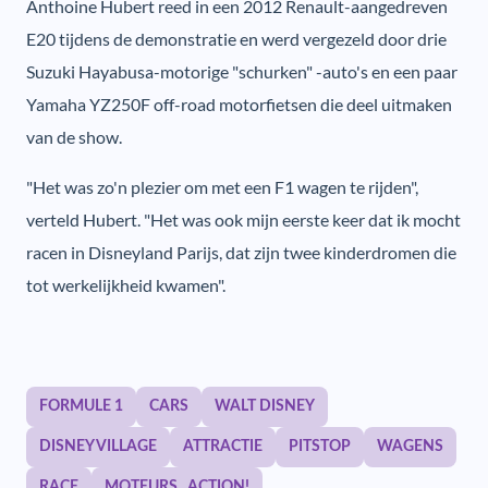
Anthoine Hubert reed in een 2012 Renault-aangedreven
E20 tijdens de demonstratie en werd vergezeld door drie
Suzuki Hayabusa-motorige "schurken" -auto's en een paar
Yamaha YZ250F off-road motorfietsen die deel uitmaken
van de show.
"Het was zo'n plezier om met een F1 wagen te rijden",
verteld Hubert. "Het was ook mijn eerste keer dat ik mocht
racen in Disneyland Parijs, dat zijn twee kinderdromen die
tot werkelijkheid kwamen".
FORMULE 1
CARS
WALT DISNEY
DISNEY VILLAGE
ATTRACTIE
PITSTOP
WAGENS
RACE
MOTEURS...ACTION!