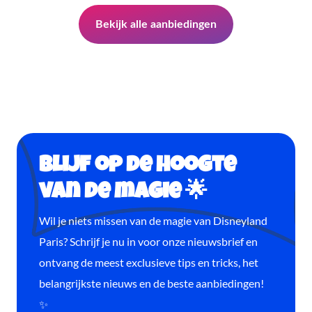
Bekijk alle aanbiedingen
Blijf op de hoogte
van de magie 🌟
Wil je niets missen van de magie van Disneyland
Paris? Schrijf je nu in voor onze nieuwsbrief en
ontvang de meest exclusieve tips en tricks, het
belangrijkste nieuws en de beste aanbiedingen!
✨