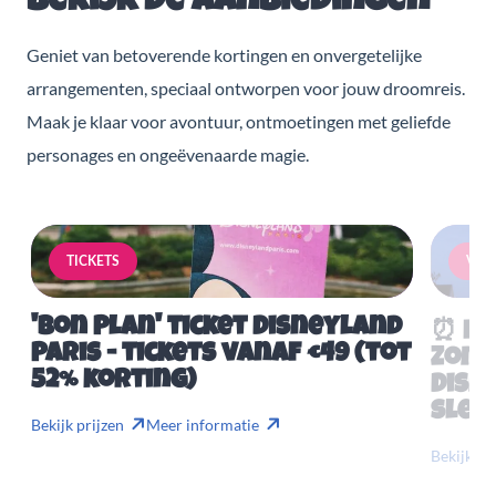
Bekijk de aanbiedingen
Geniet van betoverende kortingen en onvergetelijke
arrangementen, speciaal ontworpen voor jouw droomreis.
Maak je klaar voor avontuur, ontmoetingen met geliefde
personages en ongeëvenaarde magie.
TICKETS
VERB
'Bon Plan' ticket Disneyland
⏰ Mis
Paris - tickets vanaf €49 (tot
Zome
52% korting)
Disn
slech
Bekijk prijzen
Meer informatie
Bekijk pr