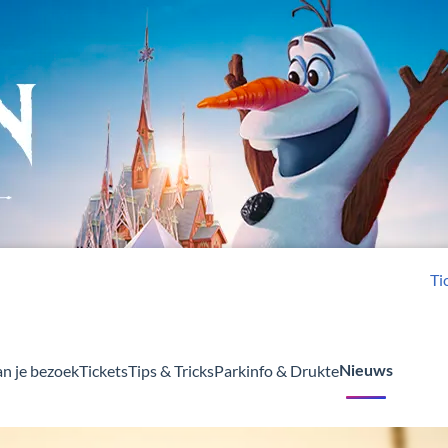
Ti
an je bezoek
Tickets
Tips & Tricks
Parkinfo & Drukte
Nieuws