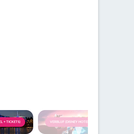
L + TICKETS)
VERBLIJF (DISNEY HOTEL + TICKETS)