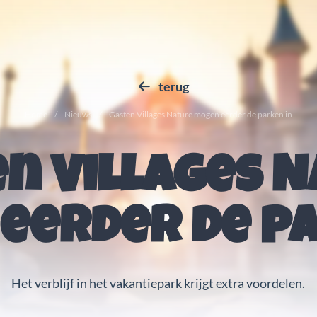
terug
Home
Nieuws
Gasten Villages Nature mogen eerder de parken in
n Villages 
eerder de pa
Het verblijf in het vakantiepark krijgt extra voordelen.