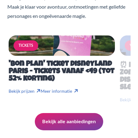
Maak je klaar voor avontuur, ontmoetingen met geliefde
personages en ongeëvenaarde magie.
TICKETS
VERB
'Bon Plan' ticket Disneyland
⏰ Mis
Paris - tickets vanaf €49 (tot
Zome
52% korting)
Disn
slech
Bekijk prijzen
Meer informatie
Bekijk pr
Bekijk alle aanbiedingen