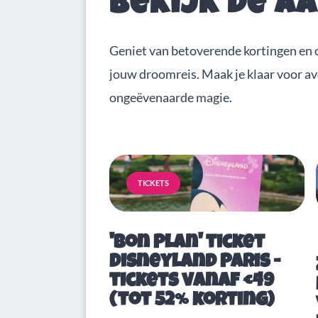
Bekijk de a
Geniet van betoverende kortingen en 
jouw droomreis. Maak je klaar voor a
ongeëvenaarde magie.
TICKETS
'Bon Plan' ticket
Disneyland Paris -
tickets vanaf €49
(tot 52% korting)