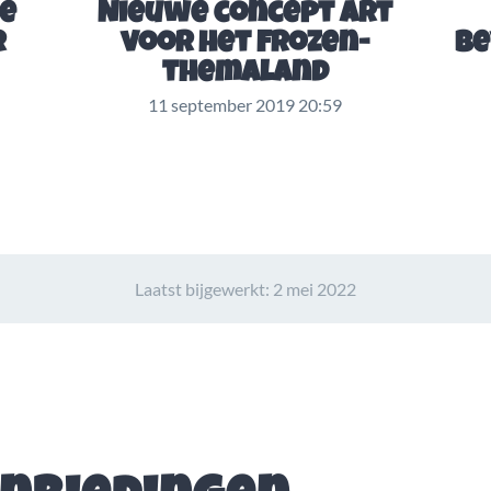
we
Nieuwe concept art
r
voor het Frozen-
be
themaland
11 september 2019 20:59
Laatst bijgewerkt:
2 mei 2022