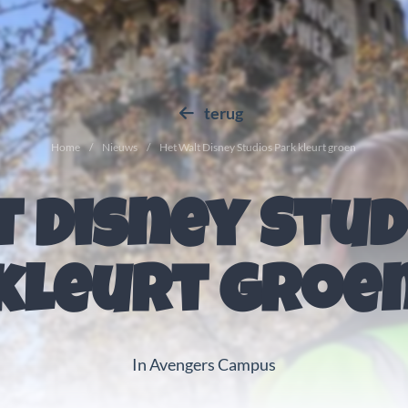
terug
Home
Nieuws
Het Walt Disney Studios Park kleurt groen
t Disney Stud
kleurt groe
In Avengers Campus