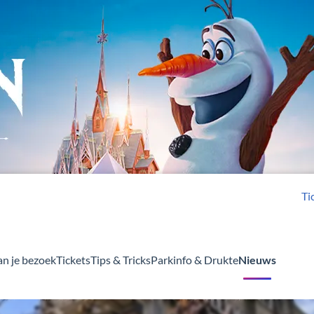
Ti
an je bezoek
Tickets
Tips & Tricks
Parkinfo & Drukte
Nieuws