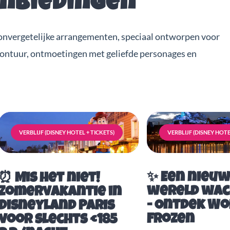
anbiedingen
onvergetelijke arrangementen, speciaal ontworpen voor
vontuur, ontmoetingen met geliefde personages en
VERBLIJF (DISNEY HOTEL + TICKETS)
VERBLIJF (DISNEY HOTE
✨ Een nieu
⏰ Mis het niet!
wereld wac
Zomervakantie in
- Ontdek Wo
Disneyland Paris
Frozen
voor slechts €185