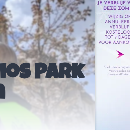
ios Park
n