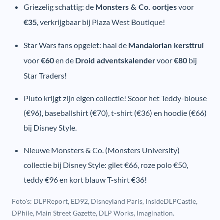
Griezelig schattig: de
voor
Monsters & Co. oortjes
, verkrijgbaar bij Plaza West Boutique!
€35
Star Wars fans opgelet: haal de
Mandalorian kersttrui
voor
en de
voor
bij
€60
Droid adventskalender
€80
Star Traders!
Pluto krijgt zijn eigen collectie! Scoor het Teddy-blouse
(€96), baseballshirt (€70), t-shirt (€36) en hoodie (€66)
bij Disney Style.
Nieuwe Monsters & Co. (Monsters University)
collectie bij Disney Style: gilet €66, roze polo €50,
teddy €96 en kort blauw T-shirt €36!
Foto's: DLPReport, ED92, Disneyland Paris, InsideDLPCastle,
DPhile, Main Street Gazette, DLP Works, Imagination.