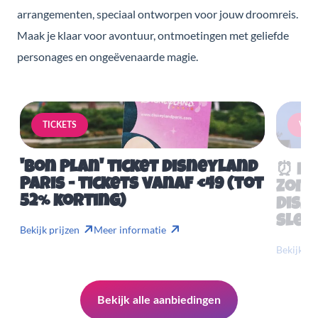
arrangementen, speciaal ontworpen voor jouw droomreis.
Maak je klaar voor avontuur, ontmoetingen met geliefde
personages en ongeëvenaarde magie.
TICKETS
VERB
'Bon Plan' ticket Disneyland
⏰ Mis
Paris - tickets vanaf €49 (tot
Zome
52% korting)
Disn
slech
Bekijk prijzen
Meer informatie
Bekijk pr
Bekijk alle aanbiedingen