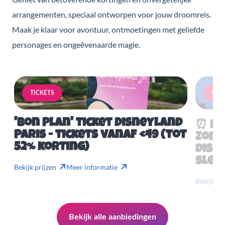
arrangementen, speciaal ontworpen voor jouw droomreis.
Maak je klaar voor avontuur, ontmoetingen met geliefde
personages en ongeëvenaarde magie.
TICKETS
VERB
'Bon Plan' ticket Disneyland
⏰ Mis
Paris - tickets vanaf €49 (tot
Zome
52% korting)
Disn
slech
Bekijk prijzen
Meer informatie
Bekijk pr
Bekijk alle aanbiedingen