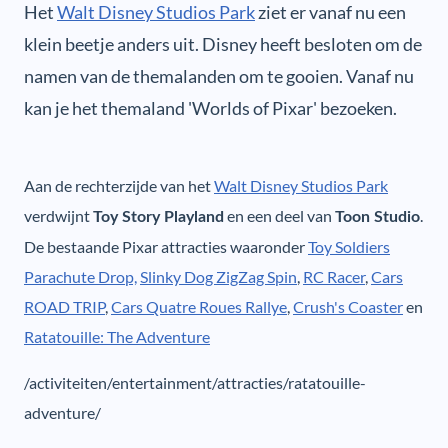
Het
Walt Disney Studios Park
ziet er vanaf nu een
klein beetje anders uit. Disney heeft besloten om de
namen van de themalanden om te gooien. Vanaf nu
kan je het themaland 'Worlds of Pixar' bezoeken.
Aan de rechterzijde van het
Walt Disney Studios Park
verdwijnt
en een deel van
.
Toy Story Playland
Toon Studio
De bestaande Pixar attracties waaronder
Toy Soldiers
Parachute Drop,
Slinky Dog ZigZag Spin
,
RC Racer
,
Cars
ROAD TRIP
,
Cars Quatre Roues Rallye
,
Crush's Coaster
en
Ratatouille: The Adventure
/activiteiten/entertainment/attracties/ratatouille-
adventure/