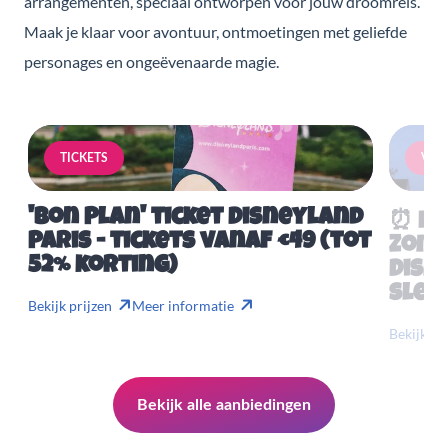
arrangementen, speciaal ontworpen voor jouw droomreis.
Maak je klaar voor avontuur, ontmoetingen met geliefde
personages en ongeëvenaarde magie.
TICKETS
VERB
'Bon Plan' ticket Disneyland
⏰ Mis
Paris - tickets vanaf €49 (tot
Zome
52% korting)
Disn
slech
Bekijk prijzen
Meer informatie
Bekijk pr
Bekijk alle aanbiedingen