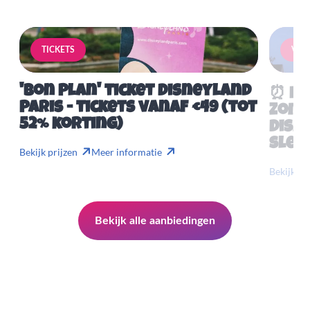
TICKETS
VERB
'Bon Plan' ticket Disneyland
⏰ Mis
Paris - tickets vanaf €49 (tot
Zome
52% korting)
Disn
slech
Bekijk prijzen
Meer informatie
Bekijk pr
Bekijk alle aanbiedingen