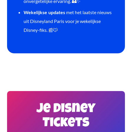
onvergetelijke ervaring. 🏰✨
met het laatste nieuws
Wekelijkse updates
uit Disneyland Paris voor je wekelijkse
Disney-fiks. 📰🐭