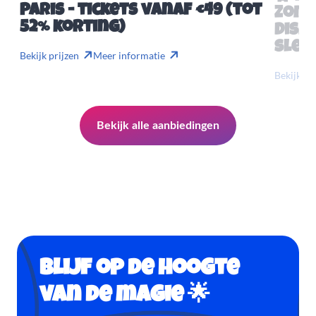
Paris - tickets vanaf €49 (tot
Zome
52% korting)
Disn
slech
Bekijk prijzen
Meer informatie
Bekijk pr
Bekijk alle aanbiedingen
Blijf op de hoogte
van de magie 🌟