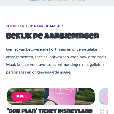
ZIN IN EEN TRIP NAAR DE MAGIE?
Bekijk de aanbiedingen
Geniet van betoverende kortingen en onvergetelijke
arrangementen, speciaal ontworpen voor jouw droomreis.
Maak je klaar voor avontuur, ontmoetingen met geliefde
personages en ongeëvenaarde magie.
TICKETS
VERB
'Bon Plan' ticket Disneyland
⏰ Mis