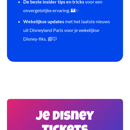
De beste insider tips en tricks
voor een
onvergetelijke ervaring. 🏰✨
Wekelijkse updates
met het laatste nieuws
uit Disneyland Paris voor je wekelijkse
Disney-fiks. 📰🐭