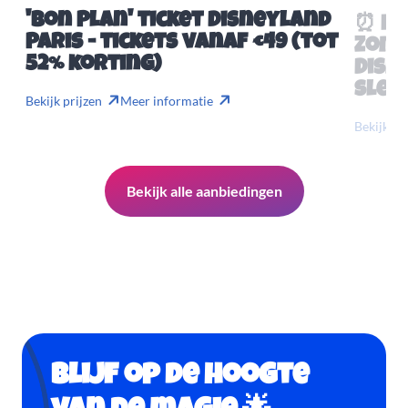
'Bon Plan' ticket Disneyland
⏰ Mis
Paris - tickets vanaf €49 (tot
Zome
52% korting)
Disn
slech
Bekijk prijzen
Meer informatie
Bekijk pr
Bekijk alle aanbiedingen
Blijf op de hoogte