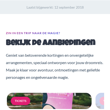
Laatst bijgewerkt:
12 september 2018
ZIN IN EEN TRIP NAAR DE MAGIE?
Bekijk de aanbiedingen
Geniet van betoverende kortingen en onvergetelijke
arrangementen, speciaal ontworpen voor jouw droomreis.
Maak je klaar voor avontuur, ontmoetingen met geliefde
personages en ongeëvenaarde magie.
TICKETS
VERB