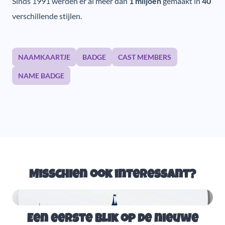
Sinds 1991 werden er al meer dan
1 miljoen
gemaakt in
40
verschillende stijlen.
NAAMKAARTJE
BADGE
CAST MEMBERS
NAME BADGE
Misschien ook interessant?
Een eerste blik op de nieuwe