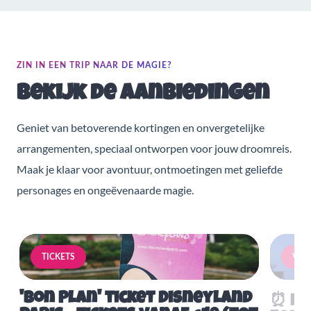
ZIN IN EEN TRIP NAAR DE MAGIE?
Bekijk de aanbiedingen
Geniet van betoverende kortingen en onvergetelijke
arrangementen, speciaal ontworpen voor jouw droomreis.
Maak je klaar voor avontuur, ontmoetingen met geliefde
personages en ongeëvenaarde magie.
TICKETS
VERB
'Bon Plan' ticket Disneyland
⏰ Mis