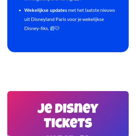
met het laatste nieuws
Wekelijkse updates
uit Disneyland Paris voor je wekelijkse
Disney-fiks. 📰🐭