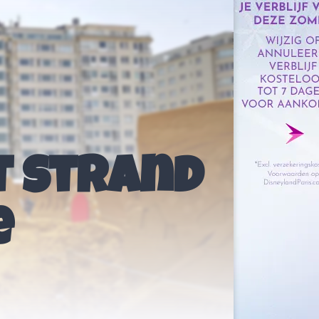
t strand
e