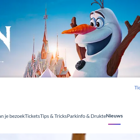
Ti
an je bezoek
Tickets
Tips & Tricks
Parkinfo & Drukte
Nieuws