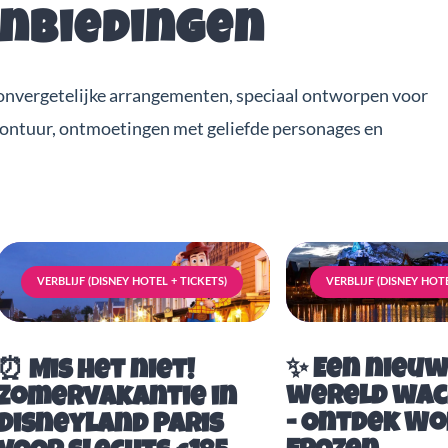
anbiedingen
onvergetelijke arrangementen, speciaal ontworpen voor
vontuur, ontmoetingen met geliefde personages en
VERBLIJF (DISNEY HOTEL + TICKETS)
VERBLIJF (DISNEY HOTE
✨ Een nieu
⏰ Mis het niet!
wereld wac
Zomervakantie in
- Ontdek Wo
Disneyland Paris