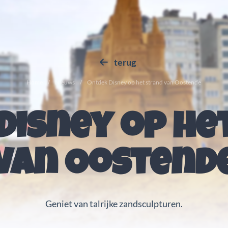
terug
Home
Nieuws
Ontdek Disney op het strand van Oostende
Disney op he
van Oostend
Geniet van talrijke zandsculpturen.