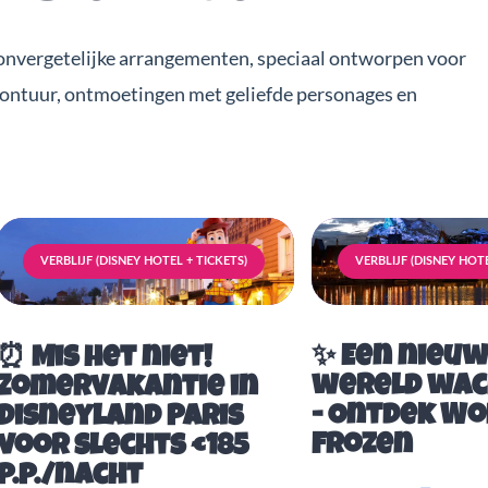
onvergetelijke arrangementen, speciaal ontworpen voor
vontuur, ontmoetingen met geliefde personages en
VERBLIJF (DISNEY HOTEL + TICKETS)
VERBLIJF (DISNEY HOTE
✨ Een nieu
⏰ Mis het niet!
wereld wac
Zomervakantie in
- Ontdek Wo
Disneyland Paris
Frozen
voor slechts €185
p.p./nacht