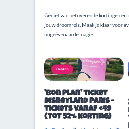
Geniet van betoverende kortingen en 
jouw droomreis. Maak je klaar voor a
ongeëvenaarde magie.
TICKETS
'Bon Plan' ticket
Disneyland Paris -
tickets vanaf €49
(tot 52% korting)