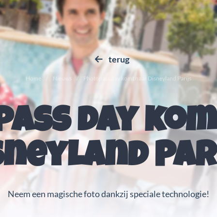
terug
Home
Nieuws
Photopass day komt naar Disneyland Parijs
pass day kom
sneyland Par
Neem een magische foto dankzij speciale technologie!