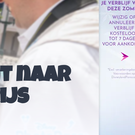
t naar
ijs