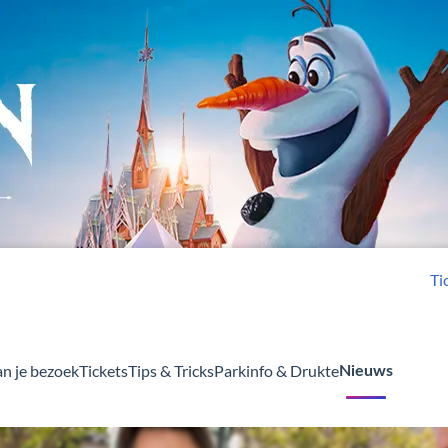
Ti
an je bezoek
Tickets
Tips & Tricks
Parkinfo & Drukte
Nieuws