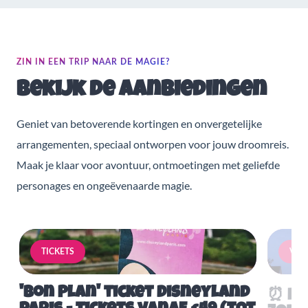
ZIN IN EEN TRIP NAAR DE MAGIE?
Bekijk de aanbiedingen
Geniet van betoverende kortingen en onvergetelijke
arrangementen, speciaal ontworpen voor jouw droomreis.
Maak je klaar voor avontuur, ontmoetingen met geliefde
personages en ongeëvenaarde magie.
TICKETS
VERB
'Bon Plan' ticket Disneyland
⏰ Mis