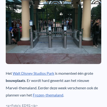
Het
Walt Disney Studios Park
is momenteel één grote
. Er wordt hard gewerkt aan het nieuwe
bouwplaats
Marvel-themaland. Eerder deze week verschenen ook de
plannen van het
Frozen-themaland
.
<p>Foto's: ED92.</p>