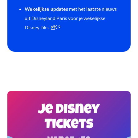
met het laatste nieuws
Wekelijkse updates
uit Disneyland Paris voor je wekelijkse
Disney-fiks. 📰🐭