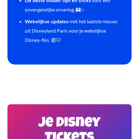
voor een
De beste insider tips en tricks
onvergetelijke ervaring. 🏰✨
met het laatste nieuws
Wekelijkse updates
uit Disneyland Paris voor je wekelijkse
Disney-fiks. 📰🐭