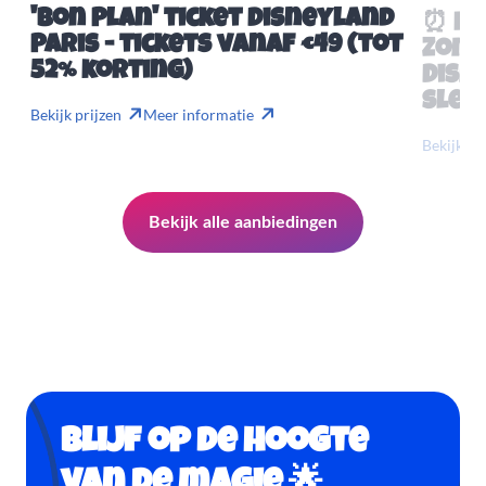
'Bon Plan' ticket Disneyland
⏰ Mis
Paris - tickets vanaf €49 (tot
Zome
52% korting)
Disn
slech
Bekijk prijzen
Meer informatie
Bekijk pr
Bekijk alle aanbiedingen
Blijf op de hoogte
van de magie 🌟