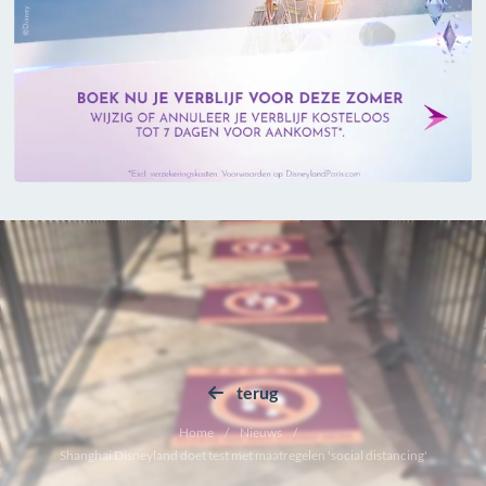
terug
Home
Nieuws
Shanghai Disneyland doet test met maatregelen 'social distancing'