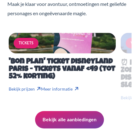
Maak je klaar voor avontuur, ontmoetingen met geliefde
personages en ongeëvenaarde magie.
TICKETS
VERB
'Bon Plan' ticket Disneyland
⏰ Mis
Paris - tickets vanaf €49 (tot
Zome
52% korting)
Disn
slech
Bekijk prijzen
Meer informatie
Bekijk pr
Bekijk alle aanbiedingen