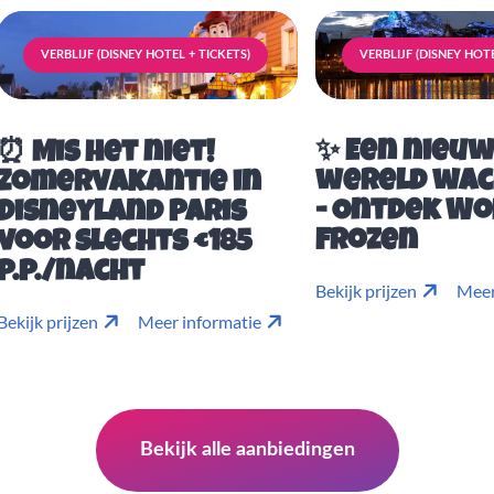
VERBLIJF (DISNEY HOTEL + TICKETS)
VERBLIJF (DISNEY HOTE
✨ Een nieu
⏰ Mis het niet!
wereld wac
Zomervakantie in
- Ontdek Wo
Disneyland Paris
Frozen
voor slechts €185
p.p./nacht
Bekijk prijzen
Meer
Bekijk prijzen
Meer informatie
Bekijk alle aanbiedingen