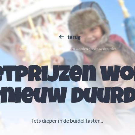
terug
Home
Nieuws
Ticketprijzen worden opnieuw duurder
etprijzen w
nieuw duur
Iets dieper in de buidel tasten..