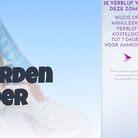
orden
der