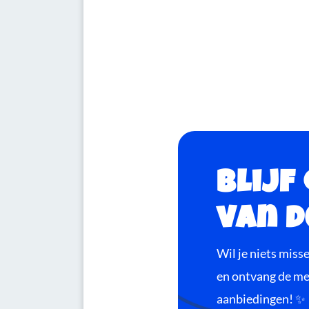
Blijf
van d
Wil je niets miss
en ontvang de mee
aanbiedingen! ✨