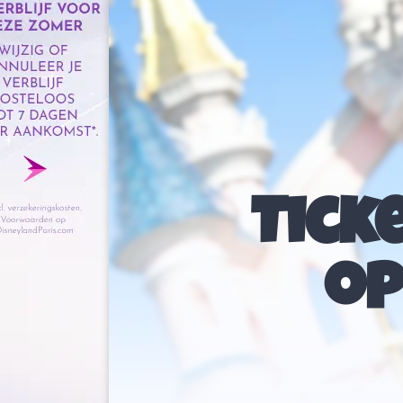
Tick
op