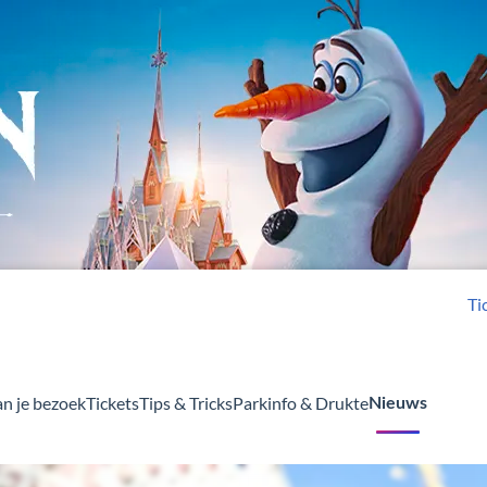
Ti
an je bezoek
Tickets
Tips & Tricks
Parkinfo & Drukte
Nieuws