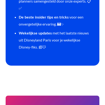
planners samengesteld door onze experts. 📋
✅
voor een
De beste insider tips en tricks
onvergetelijke ervaring. 🏰✨
met het laatste nieuws
Wekelijkse updates
uit Disneyland Paris voor je wekelijkse
Disney-fiks. 📰🐭