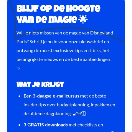
Blijf op de hoogte
van de magie 🌟
Wil je niets missen van de magie van Disneyland
Paris? Schrijf je nu in voor onze nieuwsbrief en
ontvang de meest exclusieve tips en tricks, het
belangrijkste nieuws en de beste aanbiedingen!
✨
Wat je krijgt
met de beste
Een 3-daagse e-mailcursus
insider tips over budgetplanning, inpakken en
de ultieme dagplanning. 🎢🎒🗓️
met checklists en
3 GRATIS downloads