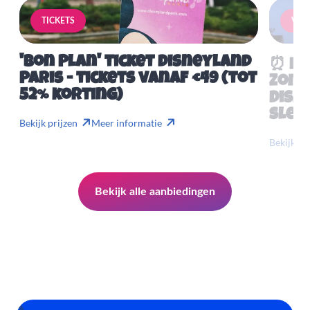
TICKETS
VERB
'Bon Plan' ticket Disneyland
⏰ Mis
Paris - tickets vanaf €49 (tot
Zome
52% korting)
Disn
slech
Bekijk prijzen
Meer informatie
Bekijk pr
Bekijk alle aanbiedingen