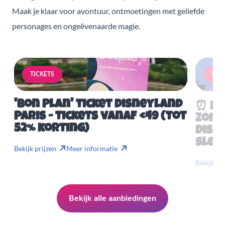
Maak je klaar voor avontuur, ontmoetingen met geliefde
personages en ongeëvenaarde magie.
TICKETS
VERB
'Bon Plan' ticket Disneyland
⏰ Mis
Paris - tickets vanaf €49 (tot
Zome
52% korting)
Disn
slech
Bekijk prijzen
Meer informatie
Bekijk pr
Bekijk alle aanbiedingen