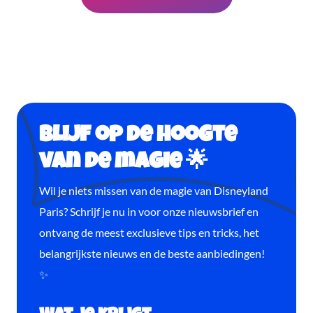
Blijf op de hoogte
van de magie 🌟
Wil je niets missen van de magie van Disneyland
Paris? Schrijf je nu in voor onze nieuwsbrief en
ontvang de meest exclusieve tips en tricks, het
belangrijkste nieuws en de beste aanbiedingen!
✨