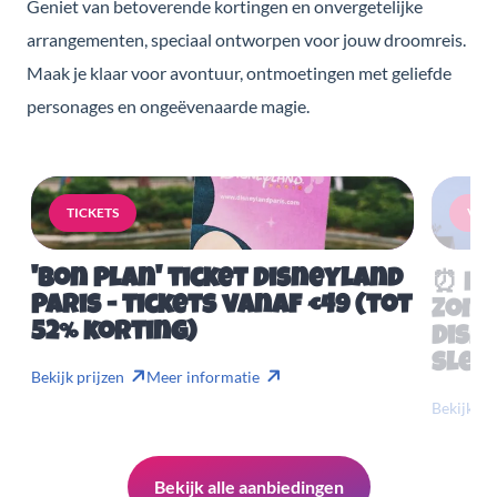
Geniet van betoverende kortingen en onvergetelijke
arrangementen, speciaal ontworpen voor jouw droomreis.
Maak je klaar voor avontuur, ontmoetingen met geliefde
personages en ongeëvenaarde magie.
TICKETS
VERB
'Bon Plan' ticket Disneyland
⏰ Mis
Paris - tickets vanaf €49 (tot
Zome
52% korting)
Disn
slech
Bekijk prijzen
Meer informatie
Bekijk pr
Bekijk alle aanbiedingen