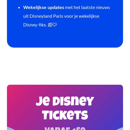
met het laatste nieuws
Wekelijkse updates
uit Disneyland Paris voor je wekelijkse
Disney-fiks. 📰🐭