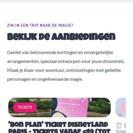
ZIN IN EEN TRIP NAAR DE MAGIE?
Bekijk de aanbiedingen
Geniet van betoverende kortingen en onvergetelijke
arrangementen, speciaal ontworpen voor jouw droomreis.
Maak je klaar voor avontuur, ontmoetingen met geliefde
personages en ongeëvenaarde magie.
TICKETS
VERB
'Bon Plan' ticket Disneyland
⏰ Mis
Paris - tickets vanaf €49 (tot