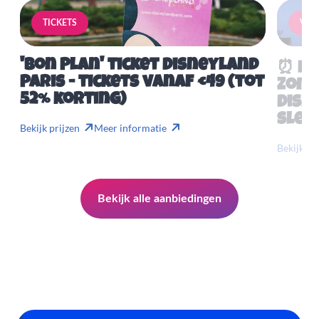
TICKETS
VERB
'Bon Plan' ticket Disneyland
⏰ Mis
Paris - tickets vanaf €49 (tot
Zome
52% korting)
Disn
slech
Bekijk prijzen
Meer informatie
Bekijk pr
Bekijk alle aanbiedingen