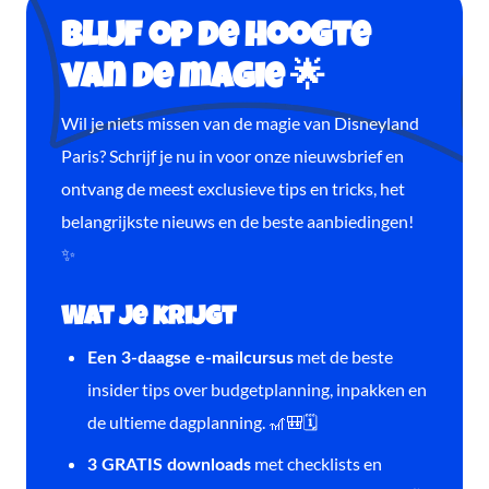
Blijf op de hoogte
van de magie 🌟
Wil je niets missen van de magie van Disneyland
Paris? Schrijf je nu in voor onze nieuwsbrief en
ontvang de meest exclusieve tips en tricks, het
belangrijkste nieuws en de beste aanbiedingen!
✨
Wat je krijgt
met de beste
Een 3-daagse e-mailcursus
insider tips over budgetplanning, inpakken en
de ultieme dagplanning. 🎢🎒🗓️
met checklists en
3 GRATIS downloads