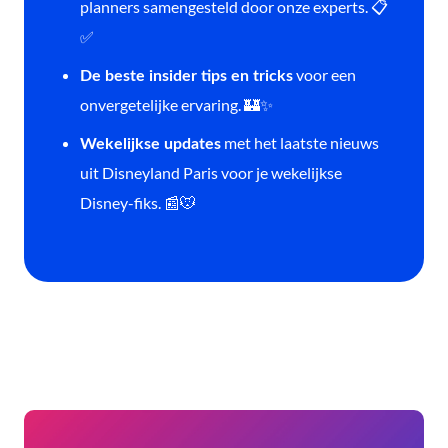
planners samengesteld door onze experts. 📋
✅
voor een
De beste insider tips en tricks
onvergetelijke ervaring. 🏰✨
met het laatste nieuws
Wekelijkse updates
uit Disneyland Paris voor je wekelijkse
Disney-fiks. 📰🐭