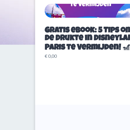
Gratis eBook: 5 Tips o
de Drukte in Disneyla
Paris te Vermijden! 
€ 0,00