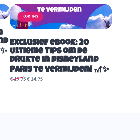
KORTING
m
nd
Exclusief eBook: 20
✨
Ultieme Tips om de
Drukte in Disneyland
Paris te Vermijden! 🎢✨
€ 19,95
€ 14,95