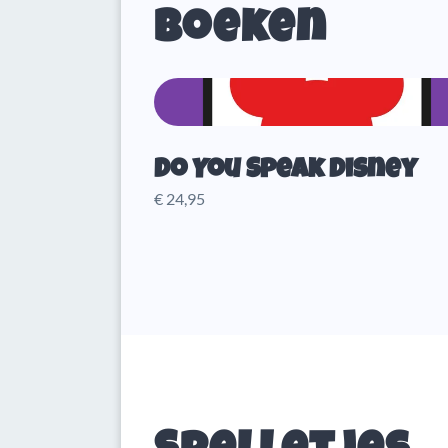
Boeken
Do You Speak Disney
€ 24,95