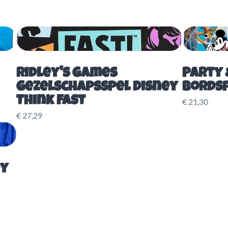
Ridley's Games
Party &
Gezelschapsspel Disney
Bords
Think Fast
€ 21,30
€ 27,29
ey