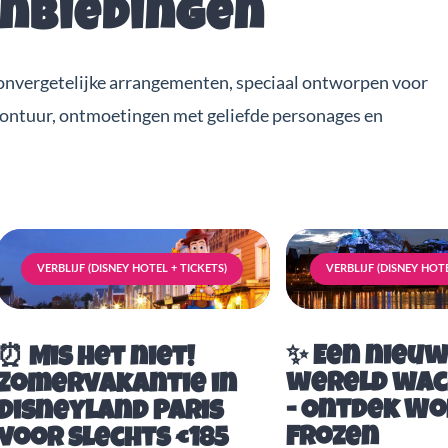
anbiedingen
onvergetelijke arrangementen, speciaal ontworpen voor
vontuur, ontmoetingen met geliefde personages en
VERBLIJF (DISNEY HOTEL + TICKETS)
VERBLIJF (DISNEY HOTE
✨ Een nieu
⏰ Mis het niet!
wereld wac
Zomervakantie in
- Ontdek Wo
Disneyland Paris
Frozen
voor slechts €185