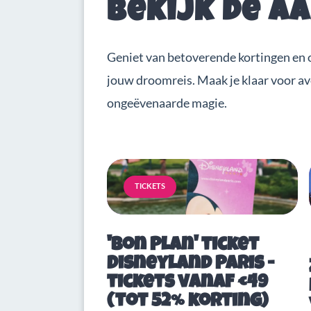
Bekijk de a
Geniet van betoverende kortingen en 
jouw droomreis. Maak je klaar voor a
ongeëvenaarde magie.
TICKETS
'Bon Plan' ticket
Disneyland Paris -
tickets vanaf €49
(tot 52% korting)