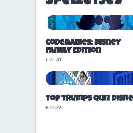
Spelletjes
Codenames: Disney
Family Edition
€ 25,78
Top Trumps Quiz Disn
€ 14,99