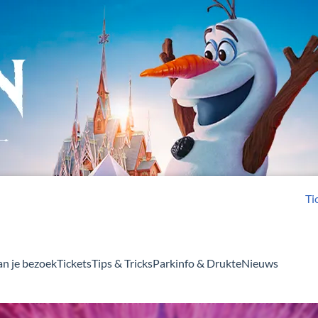
Ti
an je bezoek
Tickets
Tips & Tricks
Parkinfo & Drukte
Nieuws