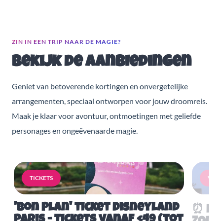
ZIN IN EEN TRIP NAAR DE MAGIE?
Bekijk de aanbiedingen
Geniet van betoverende kortingen en onvergetelijke
arrangementen, speciaal ontworpen voor jouw droomreis.
Maak je klaar voor avontuur, ontmoetingen met geliefde
personages en ongeëvenaarde magie.
TICKETS
VERB
'Bon Plan' ticket Disneyland
⏰ Mis
Paris - tickets vanaf €49 (tot