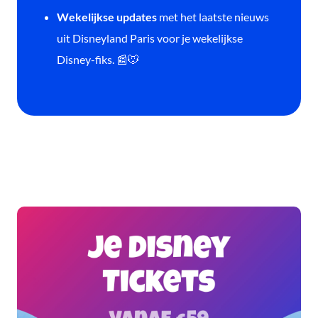
Wekelijkse updates
met het laatste nieuws
uit Disneyland Paris voor je wekelijkse
Disney-fiks. 📰🐭