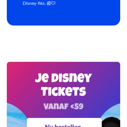
Disney-fiks. 📰🐭