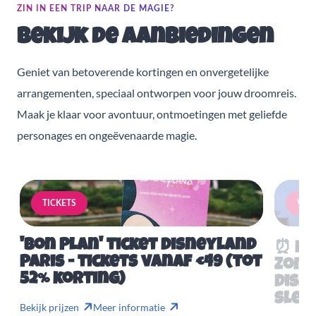
ZIN IN EEN TRIP NAAR DE MAGIE?
Bekijk de aanbiedingen
Geniet van betoverende kortingen en onvergetelijke
arrangementen, speciaal ontworpen voor jouw droomreis.
Maak je klaar voor avontuur, ontmoetingen met geliefde
personages en ongeëvenaarde magie.
TICKETS
VERB
'Bon Plan' ticket Disneyland
⏰ Mis
Paris - tickets vanaf €49 (tot
Zome
52% korting)
Disn
slech
Bekijk prijzen
Meer informatie